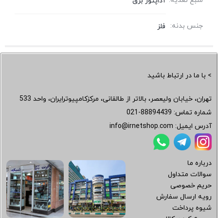
منبع تغذیه:
آداپتور برق
جنس بدنه:
فلز
> با ما در ارتباط باشید
تهران، خیابان ولیعصر، بالاتر از طالقانی، مرکزکامپیوترایران، واحد 533
شماره تماس:
021-88894439
آدرس ایمیل:
info@irnetshop.com
درباره ما
سوالات متداول
حریم خصوصی
رویه ارسال سفارش
شیوه پرداخت