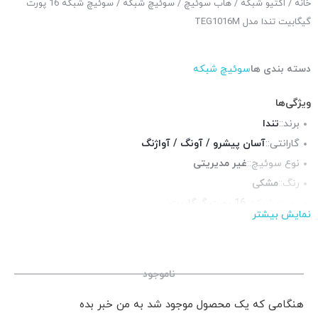
خانه
/
اکتیو شبکه
/
هاب سوئیچ
/
سوئیچ شبکه
/ سوئیچ شبکه 16 پورت
گیگابیت تندا مدل TEG1016M
دسته بندی ها
سوئیچ شبکه
ویژگی‌ها
برند::
تندا
گارانتی::
آسان پیشرو / آونگ / آواژنگ
نوع سوئیچ::
غیر مدیریتی
رنگ::
مشکی
پورت شبکه::
16 پورت گیگابیت
نمایش بیشتر
پورت POE::
ندارد
قابلیت نصب در رک::
خیر
چراغ LED وضعیت::
دارد
ناموجود
هنگامی که یک محصول موجود شد به من خبر بده