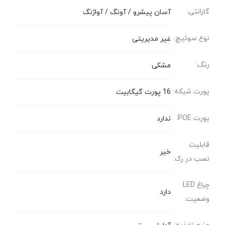
گارانتی:
آسان پیشرو / آونگ / آواژنگ
نوع سوئیچ:
غیر مدیریتی
رنگ:
مشکی
پورت شبکه:
16 پورت گیگابیت
پورت POE:
ندارد
قابلیت
خیر
نصب در رک:
چراغ LED
دارد
وضعیت: