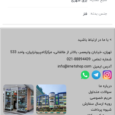
منبع تغذیه:
برق شهری
جنس بدنه:
فلز
> با ما در ارتباط باشید
تهران، خیابان ولیعصر، بالاتر از طالقانی، مرکزکامپیوترایران، واحد 533
شماره تماس:
021-88894439
آدرس ایمیل:
info@irnetshop.com
درباره ما
سوالات متداول
حریم خصوصی
رویه ارسال سفارش
شیوه پرداخت