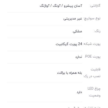
گارانتی:
آسان پیشرو / آونگ / آواژنگ
نوع سوئیچ:
غیر مدیریتی
رنگ:
مشکی
پورت شبکه:
24 پورت گیگابیت
پورت POE:
ندارد
قابلیت
بله همراه با براکت
نصب در رک:
چراغ LED
دارد
وضعیت: