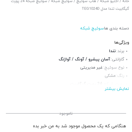
خانه
/
اکتیو شبکه
/
هاب سوئیچ
/
سوئیچ شبکه
/ سوئیچ شبکه 24 پورت
گیگابیت تندا مدل TEG1024D
دسته بندی ها
سوئیچ شبکه
ویژگی‌ها
برند::
تندا
گارانتی::
آسان پیشرو / آونگ / آواژنگ
نوع سوئیچ::
غیر مدیریتی
رنگ::
مشکی
پورت شبکه::
24 پورت گیگابیت
نمایش بیشتر
پورت POE::
ندارد
قابلیت نصب در رک::
بله همراه با براکت
چراغ LED وضعیت::
دارد
ناموجود
هنگامی که یک محصول موجود شد به من خبر بده