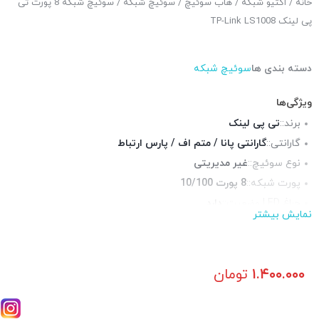
خانه
/
اکتیو شبکه
/
هاب سوئیچ
/
سوئیچ شبکه
/ سوئیچ شبکه 8 پورت تی
پی لینک TP-Link LS1008
دسته بندی ها
سوئیچ شبکه
ویژگی‌ها
برند::
تی پی لینک
گارانتی::
گارانتی پانا / متم اف / پارس ارتباط
نوع سوئیچ::
غیر مدیریتی
پورت شبکه::
8 پورت 10/100
چراغ LED وضعیت::
دارد
نمایش بیشتر
سایز::
دسکتاپ
قابلیت نصب در رک::
خیر
منبع تغذیه::
آداپتور برق
۱.۴۰۰.۰۰۰
تومان