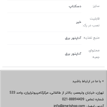
سایز:
دسکتاپ
قابلیت
خیر
نصب در رک:
منبع تغذیه:
آداپتور برق
محتوای
آداپتور برق
جعبه:
> با ما در ارتباط باشید
تهران، خیابان ولیعصر، بالاتر از طالقانی، مرکزکامپیوترایران، واحد 533
شماره تماس:
021-88894439
آدرس ایمیل:
info@irnetshop.com