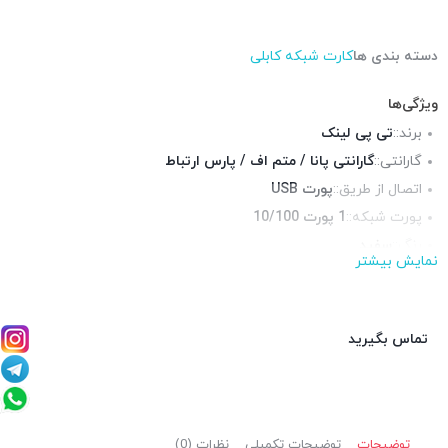
دسته بندی ها
کارت شبکه کابلی
ویژگی‌ها
برند::
تی پی لینک
گارانتی::
گارانتی پانا / متم اف / پارس ارتباط
اتصال از طریق::
پورت USB
پورت شبکه::
1 پورت 10/100
رنگ::
سفید
نمایش بیشتر
چراغ LED وضعیت::
دارد
تماس بگیرید
توضیحات
توضیحات تکمیلی
نظرات (0)