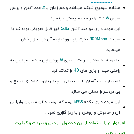
مشابه سوئیچ شبکه میباشد و هم زمان با
2
عدد آنتن وایرلس
سرس
N
دیتا را در محیط پخش مینماید .
این مودم دارای دو عدد آنتن
5ِdbi
غیر قابل تعویض بوده که با
سرعت
300Mbps
، دیتا را بصورت ایده آل در محل پخش
مینماید .
با توجه به مقدار سرعت و سری
N
بودن این مودم ، میتوان به
راحتی فیلم و بازی های
HD
را تماشا کرد .
دستیار نصب آسان با پشتیبانی از چند زبان، راه اندازی سریع و
بی دردسر را ممکن می سازد.
این مودم دارای دکمه
WPS
بوده که بوسیله آن میتوان وایرلس
آن را خاموش و روشن و یا رمز گزاری نمود .
امیدواریم با استفاده از این محصول ، راحتی و سرعت و کیفیت را
تجربه کنید .