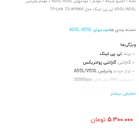
خانه
/
اکتیو شبکه
/
مودم
/
مودمهای ADSL-VDSL
/ مودم وایرلس
VDSL/ADSL تی پی لینک مدل TP-Link TD-W9960
دسته بندی ها
مودمهای ADSL-VDSL
ویژگی‌ها
برند::
تی پی لینک
گارانتی::
گارانتی زولتریکس
نوع مودم::
وایرلس ADSL/VDSL
سرعت WiFi وای فای::
300Mbps
فرکانس::
نمایش بیشتر
محیط قابل استفاده::
فضای داخلی
پورت RJ-11 تلفنی::
1 عدد
آنتن::
2 عدد آنتن 5 دسیبل
۵.۳۰۰.۰۰۰
تومان