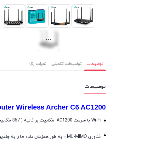
توضیحات
توضیحات تکمیلی
نظرات (0)
توضیحات
outer Wireless Archer C6 AC1200
Wi-Fi با سرعت AC1200 مگابیت بر ثانیه ( 867 مگابیت بر ثانیه بر بستر فرکانس 5.8 گیگاهرتز و 300 مگابیت بر ثانیه بر بستر فرکانسی 2.4)
فناوری MU-MIMO – به طور همزمان داده ها را به چندین دستگاه برای عملکرد