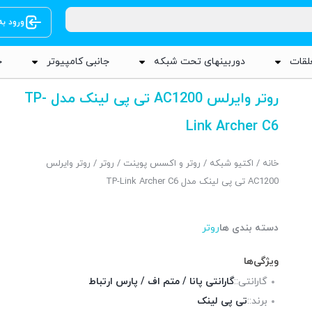
ورود ب
لقات
دوربینهای تحت شبکه
جانبی کامپیوتر
ج
روتر وایرلس AC1200 تی پی لینک مدل TP-
Link Archer C6
خانه
/
اکتیو شبکه
/
روتر و اکسس پوینت
/
روتر
/ روتر وایرلس
AC1200 تی پی لینک مدل TP-Link Archer C6
دسته بندی ها
روتر
ویژگی‌ها
گارانتی::
گارانتی پانا / متم اف / پارس ارتباط
برند::
تی پی لینک