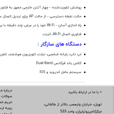
پوشش تقویت‌شده – چهار آنتن خارجی مجهز به فناوری Beamforming سیگنال‌های Wi-Fi را گسترش و متمرکز می‌ک
حالت نقطه دسترسی – از حالت AP برای تبدیل اتصال سیمی شما به شبکه بی سیم پشتیبانی می کند
راه اندازی آسان – Wi-Fi خود را در عرض چند دقیقه با برنامه TP-Link Tether راه اندازی کنید.
فناوری اتصال Wi-Fi، اترنت
دستگاه های سازگار :
لپ تاپ، رایانه شخصی، تبلت، تلویزیون هوشمند، تلفن
کلاس باند فرکانس Dual-Band
سیستم عامل اندروید و IOS
درباره ما
> با ما در ارتباط باشید
سوالات 
حریم خ
تهران، خیابان ولیعصر، بالاتر از طالقانی،
رویه ار
مرکزکامپیوترایران، واحد 533
شیوه پر