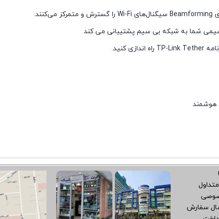
نند.
 هوشمند
متداول
صوصی
سال سفارش
داخت