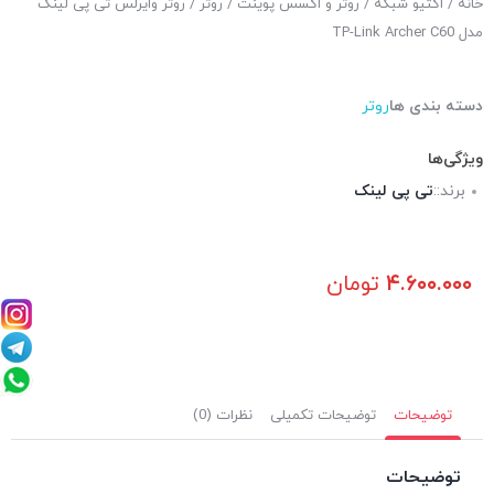
خانه
/
اکتیو شبکه
/
روتر و اکسس پوینت
/
روتر
/ روتر وایرلس تی پی لینک
مدل TP-Link Archer C60
دسته بندی ها
روتر
ویژگی‌ها
برند::
تی پی لینک
۴.۶۰۰.۰۰۰
تومان
توضیحات
توضیحات تکمیلی
نظرات (0)
توضیحات