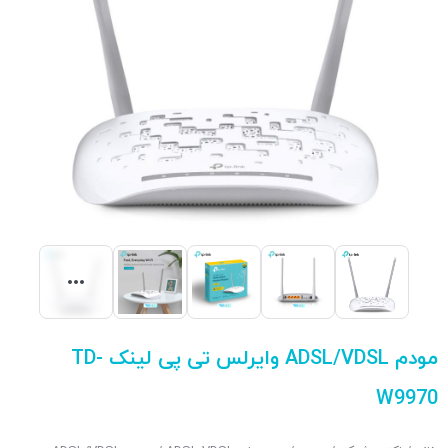
مودم ADSL/VDSL وایرلس تی پی لینک TD-
W9970