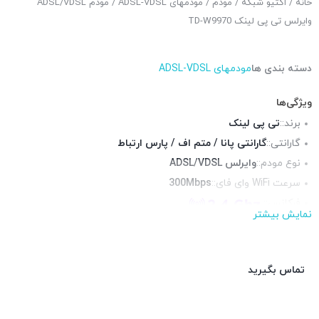
خانه
/
اکتیو شبکه
/
مودم
/
مودمهای ADSL-VDSL
/ مودم ADSL/VDSL
وایرلس تی پی لینک TD-W9970
دسته بندی ها
مودمهای ADSL-VDSL
ویژگی‌ها
برند::
تی پی لینک
گارانتی::
گارانتی پانا / متم اف / پارس ارتباط
نوع مودم::
وایرلس ADSL/VDSL
سرعت WiFi وای فای::
300Mbps
فرکانس::
نمایش بیشتر
محیط قابل استفاده::
فضای داخلی
پورت RJ-11 تلفنی::
1 عدد
پورت USB ::
1 عدد USB 2.0
تماس بگیرید