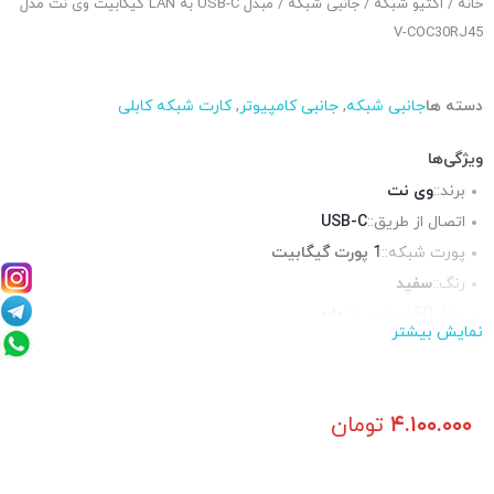
خانه
/
اکتیو شبکه
/
جانبی شبکه
/ مبدل USB-C به LAN گیگابیت وی نت مدل
V-COC30RJ45
دسته ها
جانبی شبکه
,
جانبی کامپیوتر
,
کارت شبکه کابلی
ویژگی‌ها
برند::
وی نت
اتصال از طریق::
USB-C
پورت شبکه::
1 پورت گیگابیت
رنگ::
سفید
چراغ LED وضعیت::
دارد
نمایش بیشتر
۴.۱۰۰.۰۰۰
تومان