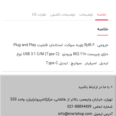
خلاصه
توضیحات
توضیحات تکمیلی
نظرات (0)
خلاصه
خروجی : Rj45 F زاویه سوکت: استاندارد قابلیت Plug and Play
دارای چیپست 802.11n ورودی : (USB 3.1 C/M (Type C نوع
تبدیل . اسپلیتر . سوئیچ : تبدیل Type-C
> با ما در ارتباط باشید
تهران، خیابان ولیعصر، بالاتر از طالقانی، مرکزکامپیوترایران، واحد 533
شماره تماس:
021-88894439
آدرس ایمیل:
info@irnetshop.com