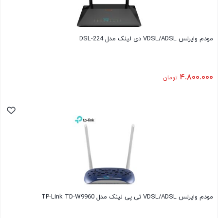
مودم وایرلس VDSL/ADSL دی لینک مدل DSL-224
۴.۸۰۰.۰۰۰
تومان
مودم وایرلس VDSL/ADSL تی پی لینک مدل TP-Link TD-W9960