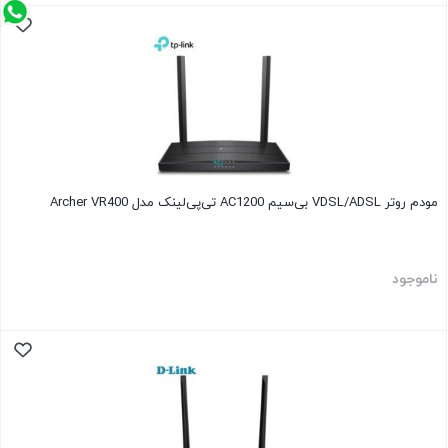
مودم روتر VDSL/ADSL بی‌سیم AC1200 تی‌پی‌لینک مدل Archer VR400
ناموجود