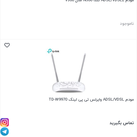
مودم ADSL/VDSL2 تندا N300 مدل V300
ناموجود
مودم ADSL/VDSL وایرلس تی پی لینک TD-W9970
تماس بگیرید