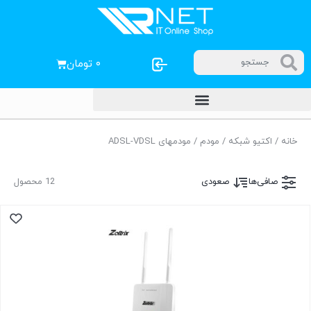
۰
تومان
خانه
/
اکتیو شبکه
/
مودم
/ مودمهای ADSL-VDSL
صافی‌ها
صعودی
12 محصول