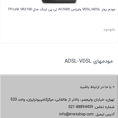
مودم روتر VDSL/ADSL وایرلس AC1600 تی پی لینک مدل TP-Link VR2100
ناموجود
مودمهای ADSL-VDSL
> با ما در ارتباط باشید
تهران، خیابان ولیعصر، بالاتر از طالقانی، مرکزکامپیوترایران، واحد 533
شماره تماس:
021-88894439
آدرس ایمیل:
info@irnetshop.com