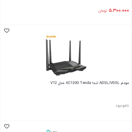
۵.۳۰۰.۰۰۰
تومان
مودم ADSL/VDSL تندا AC1200 Tenda مدل V12
ناموجود