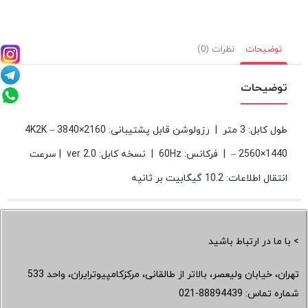
توضیحات
نظرات (0)
توضیحات
طول کابل: 3 متر | رزولوشن قابل پشتیبانی: 4K2K – 3840×2160
– 2560×1440 | فرکانس: 60Hz | نسخه کابل: ver 2.0 | سرعت
انتقال اطلاعات: 10.2 گیگابیت بر ثانیه
> با ما در ارتباط باشید
تهران، خیابان ولیعصر، بالاتر از طالقانی، مرکزکامپیوترایران، واحد 533
شماره تماس:
021-88894439