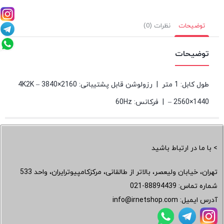
توضیحات
نظرات (0)
توضیحات
طول کابل: 1 متر | رزولوشن قابل پشتیبانی: 4K2K – 3840×2160
– 2560×1440 | فرکانس: 60Hz
> با ما در ارتباط باشید
تهران، خیابان ولیعصر، بالاتر از طالقانی، مرکزکامپیوترایران، واحد 533
شماره تماس:
021-88894439
آدرس ایمیل:
info@irnetshop.com