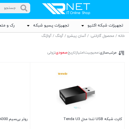
تجهیزات شبکه اکتیو
تجهیزات پسیو شبکه
رک و متع
خانه
/ محصول گارانتی: / آسان پیشرو / آونگ / آواژنگ
مرتب‌سازی:
محبوبیت
امتیاز
تاریخ
صعودی
نزولی
کارت شبکه USB تندا مدل Tenda U3
روتر بی‌سیم N300 تندا مدل Tenda N301