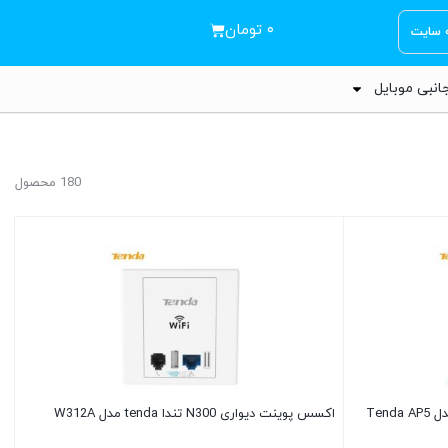
۰
تومان
ه سایت
انبی موبایل
180 محصول
اکسس پوینت دیواری N300 تندا tenda مدل W312A