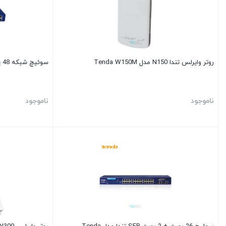
روتر وایرلس تندا N150 مدل Tenda W150M
سوئیچ شبکه 48 پورت تندا مدل Tenda TEH1048
ناموجود
ناموجود