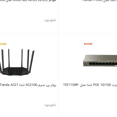
مودم ADSL/VDSL2 تندا N300 مدل V300
ناموجود
سوئیچ شبکه 9 پورت 10/100 POE تندا مدل TEF1109P-
روتر بی سیم AC2100 تندا Tenda AC21
ناموجود