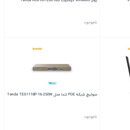
روتر Wireless گیگابیت تندا Tenda AC8 AC1200
ناموجود
سوئیچ شبکه POE تندا مدل Tenda TEG1118P-16-250W
ناموجود