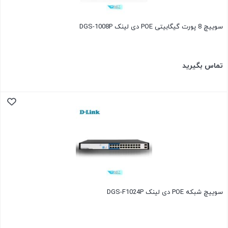
سوییچ 8 پورت گیگابیتی POE دی لینک DGS-1008P
تماس بگیرید
سوییچ شبکه POE دی لینک DGS-F1024P