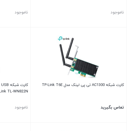
ناموجود
ناموجود
کارت شبکه AC1300 تی پی لینک مدل TP-Link T6E
Link TL-WN822N
تماس بگیرید
ناموجود