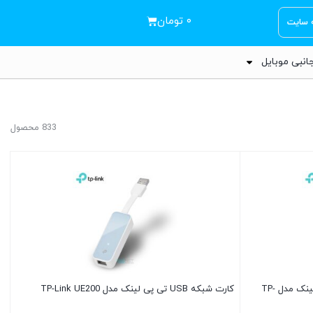
۰
تومان
ه سایت
انبی موبایل
833 محصول
کارت شبکه USB وایرلس N150 تی پی لینک مدل TP-
کارت شبکه USB تی پی لینک مدل TP-Link UE200