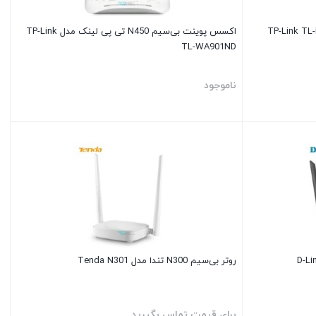
اکسس پوینت بی‌سیم N450 تی پی لینک مدل TP-Link
TL-WA901ND
ناموجود
روتر بی‌سیم N300 تندا مدل Tenda N301
برای قیمت تماس بگیرید