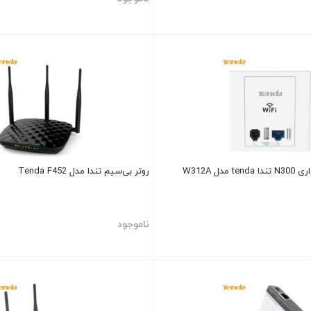
دل W312A
روتر بی‌سیم تندا مدل Tenda F452
ناموجود