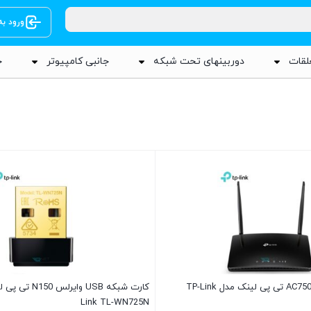
ورود ب
لقات
دوربینهای تحت شبکه
جانبی کامپیوتر
ج
مودم 4G وایرلس AC750 تی پی لینک مدل TP-Link
Link TL-WN725N