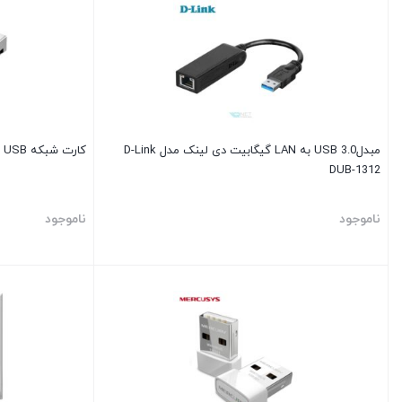
مبدلUSB 3.0 به LAN گیگابیت دی لینک مدل D-Link
کارت شبکه USB دی لینک مدل D-Link DWA-131
DUB-1312
ناموجود
ناموجود