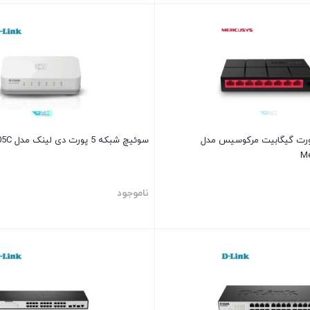
یچ شبکه 8 پورت گیگابیت مرکوسیس مدل
سوئیچ شبکه 5 پورت دی لینک مدل D-LINK DES-1005C
M
ناموجود