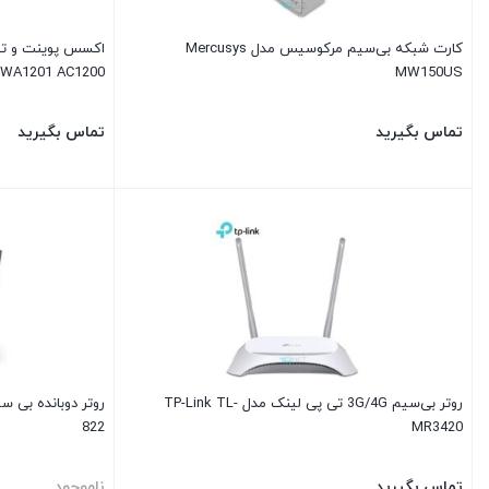
کارت شبکه بی‌سیم مرکوسیس مدل Mercusys
-WA1201 AC1200
MW150US
تماس بگیرید
تماس بگیرید
روتر بی‌سیم 3G/4G تی پی لینک مدل TP-Link TL-
822
MR3420
تماس بگیرید
ناموجود