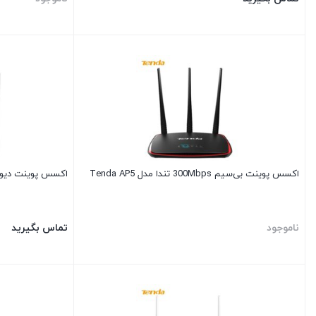
اکسس پوینت بی‌سیم 300Mbps تندا مدل Tenda AP5
اکسس پوینت دیواری N300 تندا tenda م
ناموجود
تماس بگیرید