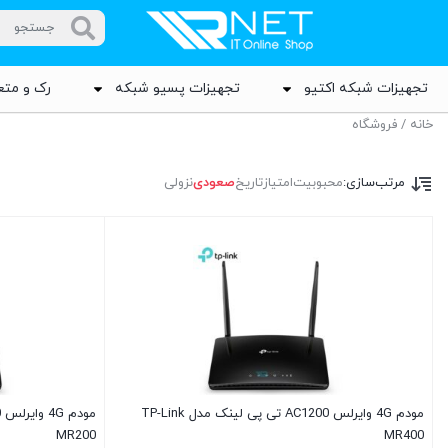
تجهیزات شبکه اکتیو
تجهیزات پسیو شبکه
رک و متع
خانه
/ فروشگاه
مرتب‌سازی:
محبوبیت
امتیاز
تاریخ
صعودی
نزولی
مودم 4G وایرلس AC1200 تی پی لینک مدل TP-Link
MR200
MR400