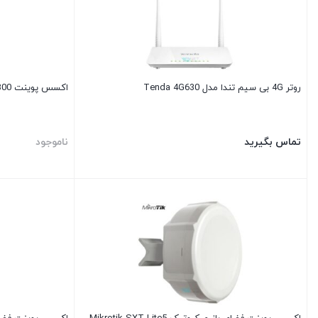
روتر 4G بی سیم تندا مدل Tenda 4G630
اکسس پوینت N300 قابل حمل تندا مدل Tenda W300M
تماس بگیرید
ناموجود